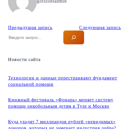
gorizontadmin
Предыдущая запись
Следующая запись
П
о
и
с
к
Новости сайта
Технологии и данные перестраивают фундамент
социальной помощи
Книжный фестиваль «Фонарь» меняет систему
помощи онкобольным детям в Туле и Москве
Куда уходят 7 миллиардов рублей «невидимых»
доноров, которых не замечает индустрия добра?